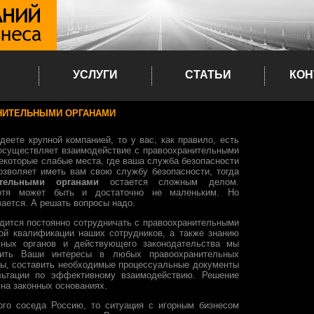
С
УСЛУГИ
СТАТЬИ
КОН
НИТЕЛЬНЫМИ ОРГАНАМИ
еете крупной компанией, то у вас, как правило, есть
 осуществляет взаимодействие с правоохранительными
некоторые слабые места, где ваша служба безопасности
озволяет иметь вам свою службу безопасности, тогда
ительными органами
остается сложным делом.
хотя может быть и достаточно не маленьким. Но
чается. А решать вопросы надо.
одится постоянно сотрудничать с правоохранительными
ой квалификации наших сотрудников, а также знанию
ьных органов и действующего законодательства мы
вить Ваши интересы в любых правоохранительных
нты, составить необходимые процессуальные документы
льтации по эффективному взаимодействию. Решение
на законных основаниях.
ого соседа Россию, то ситуация с игорным бизнесом