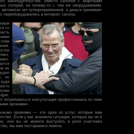
ого законодательства. Вместо салонов с азартными
ных лотерей, но почему-то с тем же оборудованием.
В автоматах нет купюроприемников, а деньги принимает
их переоборудовались в интернет салоны.
наши
ся со
асть
оими
 этим
ния.
стки
ляют,
мают.
аются
на их
удно
м, но
 куда
осто
тупки
орят.
ет потребоваться консультация профессионала по теме
ными органами».
ьными органами
— эта одна из услуг, которые вам
тство. Если у вас возникла ситуация, которую вы не в
ьно, или вы не можете выступать в роли участника
ство, мы вам постараемся помочь.