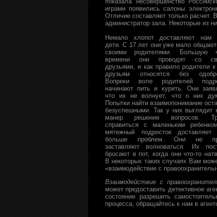
показала несовершенство Российск
играми появились салоны электрон
Отличие составляет только расчет. 
администратор зала. Некоторые из н
Немало хлопот доставляют нам 
дети. С 17 лет они уже мало общают
своими родителями. Большую ч
времени они проводят со св
друзьями, и как правило родители к
друзьям относятся без одобре
Вопреки воле родителей подро
начинают пить и курить. Они заяв
что их не волнует, что о них ду
Попытки найти взаимопонимание ост
безуспешными. Так у них выглядит 
манер решение вопросов. Тр
справиться с маленьким ребенко
мятежный подросток доставляет
больше проблем. Они не пр
заставляют волноваться. Их пос
бросают в пот, когда они что-то натв
В некоторых таких случаях Вам мож
«взаимодействие с правоохранитель
Взаимодействие с правоохранител
может предоставить детективное аген
состоянии разрешить самостоятел
процесса, обращайтесь к нам в агент